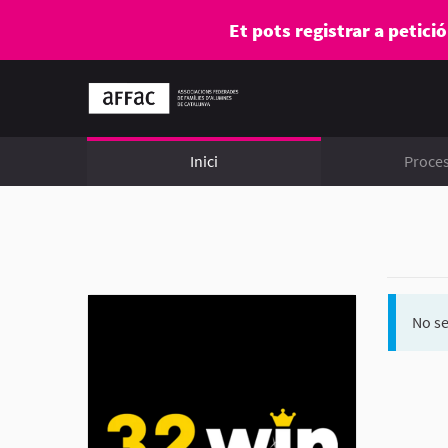
Et pots registrar a petici
Inici
Proce
No se