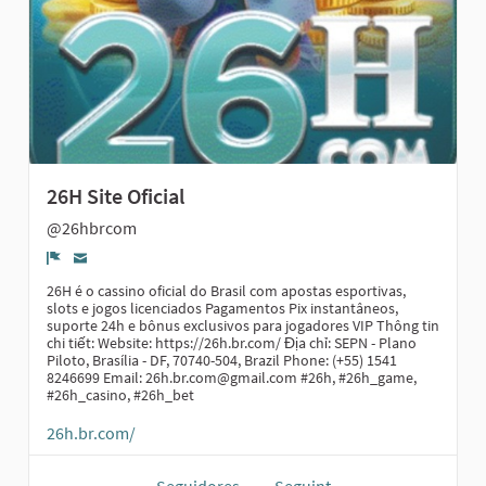
26H Site Oficial
@26hbrcom
Denúncia
26H é o cassino oficial do Brasil com apostas esportivas,
slots e jogos licenciados Pagamentos Pix instantâneos,
suporte 24h e bônus exclusivos para jogadores VIP Thông tin
chi tiết: Website: https://26h.br.com/ Địa chỉ: SEPN - Plano
Piloto, Brasília - DF, 70740-504, Brazil Phone: (+55) 1541
8246699 Email:
26h.br.com@gmail.com
#26h, #26h_game,
#26h_casino, #26h_bet
26h.br.com/