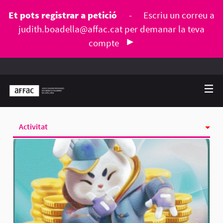
Et pots registrar a petició
-
Escriu un correu a
judith.boadella@affac.cat
per demanar la teva
compte
Activitat
Seguint
Seguidores
Grups