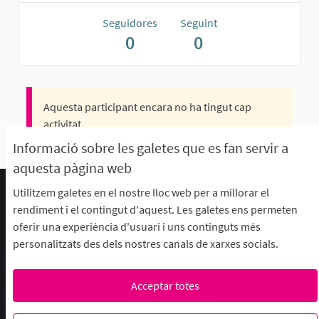
Seguidores
Seguint
0
0
Aquesta participant encara no ha tingut cap
activitat.
Informació sobre les galetes que es fan servir a
aquesta pàgina web
Utilitzem galetes en el nostre lloc web per a millorar el
Termes d'ús i condicions
rendiment i el contingut d'aquest. Les galetes ens permeten
Descarrega els fitxers de dades obertes
oferir una experiència d'usuari i uns continguts més
Configuració de les galetes
personalitzats des dels nostres canals de xarxes socials.
aFFaC a Facebook
aFFaC a Instagram
aFFaC a YouTube
Acceptar totes