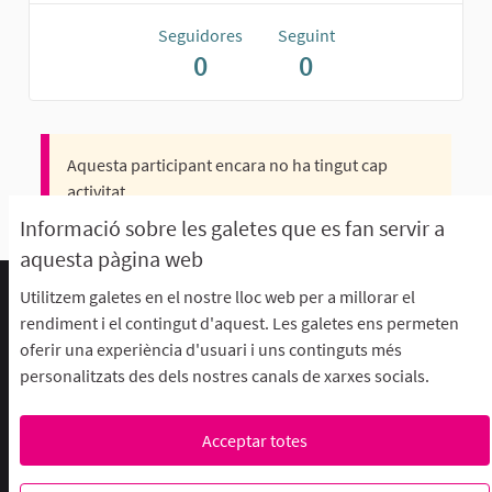
Seguidores
Seguint
0
0
Aquesta participant encara no ha tingut cap
activitat.
Informació sobre les galetes que es fan servir a
aquesta pàgina web
Utilitzem galetes en el nostre lloc web per a millorar el
Termes d'ús i condicions
rendiment i el contingut d'aquest. Les galetes ens permeten
Descarrega els fitxers de dades obertes
oferir una experiència d'usuari i uns continguts més
Configuració de les galetes
personalitzats des dels nostres canals de xarxes socials.
aFFaC a Facebook
aFFaC a Instagram
aFFaC a YouTube
Acceptar totes