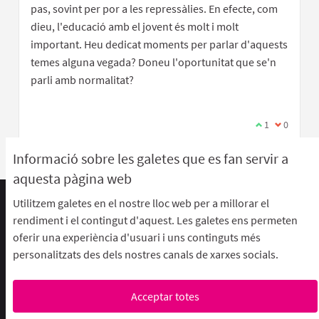
pas, sovint per por a les repressàlies. En efecte, com
dieu, l'educació amb el jovent és molt i molt
important. Heu dedicat moments per parlar d'aquests
temes alguna vegada? Doneu l'oportunitat que se'n
parli amb normalitat?
Estic d'acord 
1
No estic 
0
Informació sobre les galetes que es fan servir a
aquesta pàgina web
Utilitzem galetes en el nostre lloc web per a millorar el
Termes d'ús i condicions
rendiment i el contingut d'aquest. Les galetes ens permeten
Descarrega els fitxers de dades obertes
oferir una experiència d'usuari i uns continguts més
Configuració de les galetes
personalitzats des dels nostres canals de xarxes socials.
aFFaC a Facebook
aFFaC a Instagram
aFFaC a YouTube
Acceptar totes