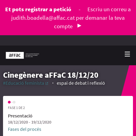
Et pots registrar a petició
-
Escriu un correu a
judith.boadella@affac.cat
per demanar la teva
compte
Cinegènere aFFaC 18/12/20
#Educació feminista
espai de debat i reflexió
(Enllaç extern)
FASE 1 DE 2
Presentació
18/12/2020 - 19/12/2020
Fases del procés