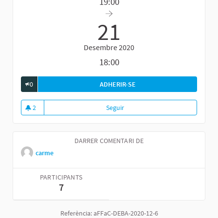
19:00
21
Desembre 2020
18:00
0
ADHERIR-SE
FÒRUM GENERAL DE DEBAT 
2
Seguir
Fòrum general de debat sobre el
2 seguidores
DARRER COMENTARI DE
carme
PARTICIPANTS
7
Referència: aFFaC-DEBA-2020-12-6