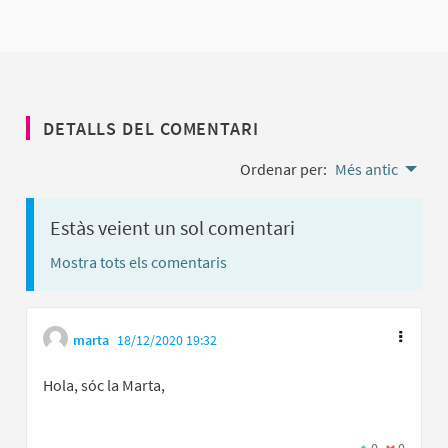
DETALLS DEL COMENTARI
Ordenar per:
Més antic
Estàs veient un sol comentari
Mostra tots els comentaris
marta
18/12/2020 19:32
Hola, sóc la Marta,
Estic d'acord 
0
No estic 
0