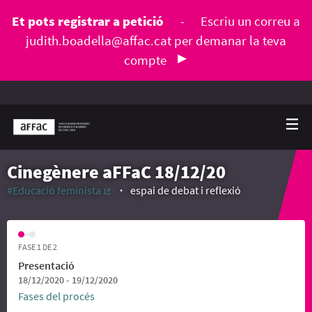
Et pots registrar a petició
-
Escriu un correu a
judith.boadella@affac.cat
per demanar la teva
compte
Cinegènere aFFaC 18/12/20
#Educació feminista
espai de debat i reflexió
(Enllaç extern)
FASE 1 DE 2
Presentació
18/12/2020 - 19/12/2020
Fases del procés