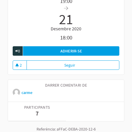
19:00
21
Desembre 2020
18:00
0
ADHERIR-SE
FÒRUM GENERAL DE DEBAT 
2
Seguir
Fòrum general de debat sobre el
2 seguidores
DARRER COMENTARI DE
carme
PARTICIPANTS
7
Referència: aFFaC-DEBA-2020-12-6