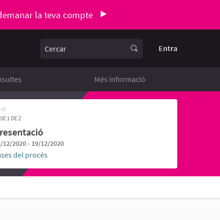
demanar la teva compte
Cercar
Entra
sultes
Més informació
SE 1 DE 2
resentació
/12/2020 - 19/12/2020
ases del procés