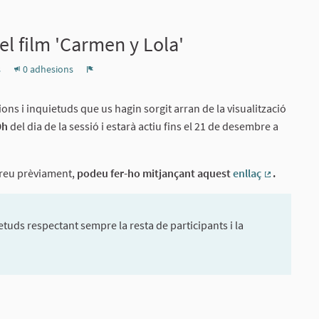
l film 'Carmen y Lola'
s
0 adhesions
Denúncia
ns i inquietuds que us hagin sorgit arran de la visualització
9h
del dia de la sessió i estarà actiu fins el 21 de desembre a
treu prèviament,
podeu fer-ho mitjançant aquest
enllaç
.
(Enllaç ext
tuds respectant sempre la resta de participants i la