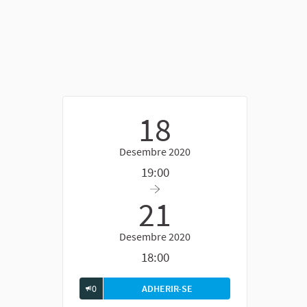
18
Desembre 2020
19:00
ern)
21
Desembre 2020
18:00
0
ADHERIR-SE
FÒRUM GENERAL DE DEBAT 