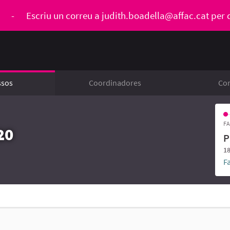
ó
-
Escriu un correu a
judith.boadella@affac.cat
per 
ssos
Coordinadores
Con
FA
20
P
18
F