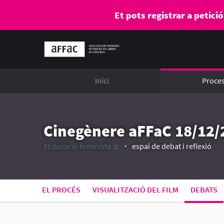
Et pots registrar a petici
Inici
Proce
Cinegènere aFFaC 18/12/
#Educació feminista
espai de debat i reflexió
(Enllaç extern)
EL PROCÉS
VISUALITZACIÓ DEL FILM
DEBATS