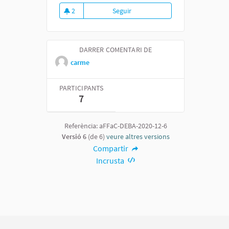
2
Seguir
Fòrum general de debat sobre el
2 seguidores
DARRER COMENTARI DE
carme
PARTICIPANTS
7
Referència: aFFaC-DEBA-2020-12-6
Versió 6
(de 6)
veure altres versions
Compartir
Incrusta