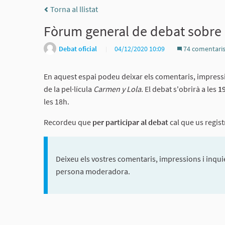
Torna al llistat
Fòrum general de debat sobre e
Debat oficial
04/12/2020 10:09
74 comentari
En aquest espai podeu deixar els comentaris, impressio
de la pel·lícula
Carmen y Lola
. El debat s'obrirà a les
1
les 18h.
Recordeu que
per participar al debat
cal que us regis
Deixeu els vostres comentaris, impressions i inquie
persona moderadora.