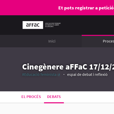
Et pots registrar a petici
Inici
Proce
Cinegènere aFFaC 17/12/
#Educació feminista
espai de debat i reflexió
(Enllaç extern)
EL PROCÉS
DEBATS