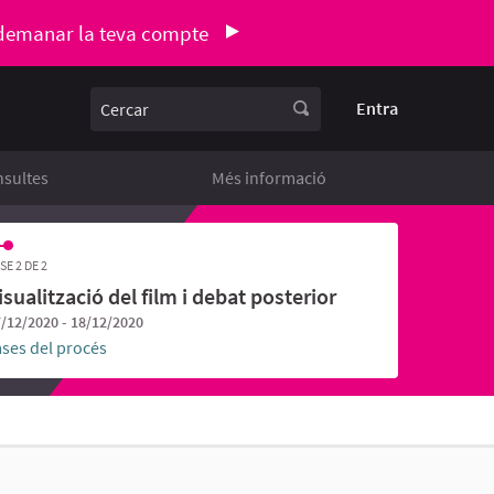
demanar la teva compte
Cercar
Entra
sultes
Més informació
SE 2 DE 2
isualització del film i debat posterior
/12/2020 - 18/12/2020
ases del procés