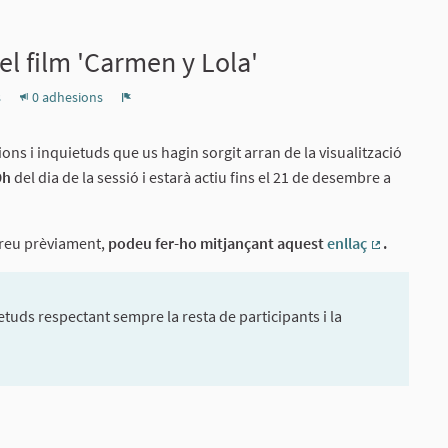
l film 'Carmen y Lola'
s
0 adhesions
Denúncia
ns i inquietuds que us hagin sorgit arran de la visualització
9h
del dia de la sessió i estarà actiu fins el 21 de desembre a
treu prèviament,
podeu fer-ho mitjançant aquest
enllaç
.
(Enllaç ext
tuds respectant sempre la resta de participants i la