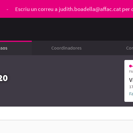
ó
-
Escriu un correu a
judith.boadella@affac.cat
per 
ssos
Coordinadores
Con
FA
20
V
17
F