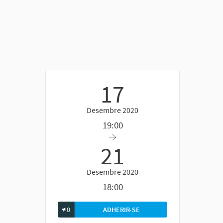
17
Desembre 2020
19:00
ern)
21
Desembre 2020
18:00
0
ADHERIR-SE
FÒRUM GENERAL DE DEBAT 