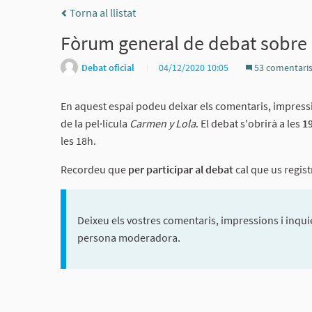
Torna al llistat
Fòrum general de debat sobre e
Debat oficial
04/12/2020 10:05
53 comentari
En aquest espai podeu deixar els comentaris, impressio
de la pel·lícula
Carmen y Lola
. El debat s'obrirà a les
1
les 18h.
Recordeu que
per participar al debat
cal que us regis
Deixeu els vostres comentaris, impressions i inquie
persona moderadora.