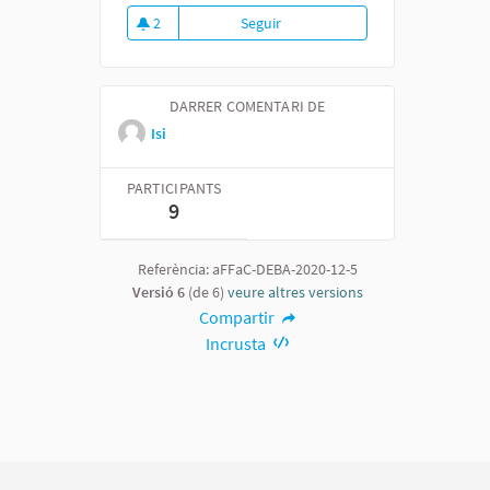
2
Seguir
Fòrum general de debat sobre el
2 seguidores
DARRER COMENTARI DE
Isi
PARTICIPANTS
9
Referència: aFFaC-DEBA-2020-12-5
Versió 6
(de 6)
veure altres versions
Compartir
Incrusta