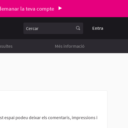
demanar la teva compte
Cercar
Entra
sultes
Més informació
st espai podeu deixar els comentaris, impressions i