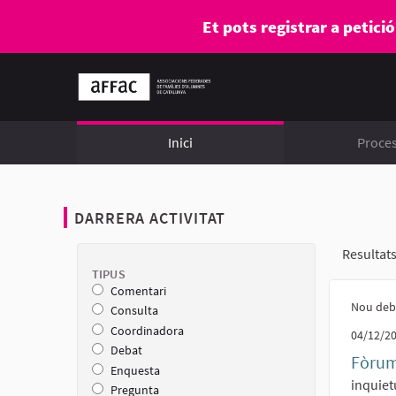
Et pots registrar a petici
Inici
Proce
DARRERA ACTIVITAT
Resultats
TIPUS
Comentari
Nou deb
Consulta
Coordinadora
04/12/20
Debat
Fòrum
Enquesta
inquiet
Pregunta