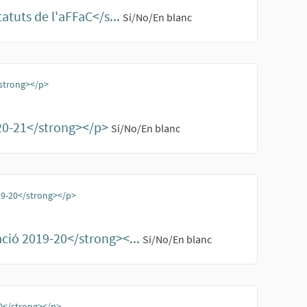
atuts de l'aFFaC</s...
Sí/No/En blanc
/strong></p>
020-21</strong></p>
Sí/No/En blanc
019-20</strong></p>
ació 2019-20</strong><...
Sí/No/En blanc
20</strong></p>