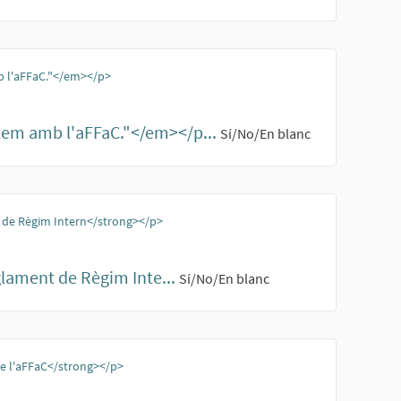
b l'aFFaC."</em></p>
xem amb l'aFFaC."</em></p...
Sí/No/En blanc
t de Règim Intern</strong></p>
glament de Règim Inte...
Sí/No/En blanc
 de l'aFFaC</strong></p>