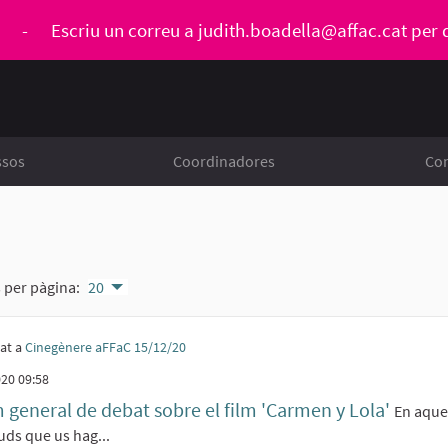
ó
-
Escriu un correu a
judith.boadella@affac.cat
per 
ssos
Coordinadores
Con
 per pàgina:
20
at a
Cinegènere aFFaC 15/12/20
20 09:58
 general de debat sobre el film 'Carmen y Lola'
En aque
uds que us hag...