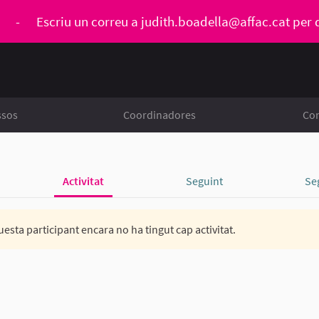
ó
-
Escriu un correu a
judith.boadella@affac.cat
per 
ssos
Coordinadores
Con
Activitat
Seguint
Se
esta participant encara no ha tingut cap activitat.