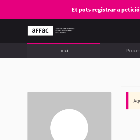
Et pots registrar a petici
Inici
Proce
Aqu