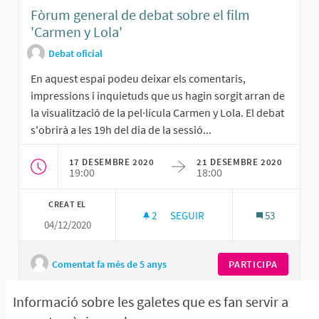
Fòrum general de debat sobre el film
'Carmen y Lola'
Debat oficial
En aquest espai podeu deixar els comentaris,
impressions i inquietuds que us hagin sorgit arran de
la visualització de la pel·lícula Carmen y Lola. El debat
s'obrirà a les 19h del dia de la sessió...
17 DESEMBRE 2020
21 DESEMBRE 2020
19:00
18:00
CREAT EL
2
2 SEGUIDORES
SEGUIR
53
04/12/2020
FÒRUM GENERAL DE DEBAT SOBR
Comentat fa més de 5 anys
PARTICIPA
Informació sobre les galetes que es fan servir a