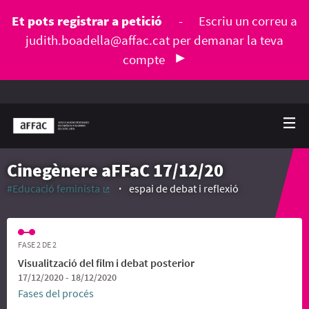
Et pots registrar a petició
-
Escriu un correu a
judith.boadella@affac.cat
per demanar la teva
compte
Cinegènere aFFaC 17/12/20
#Educació feminista
espai de debat i reflexió
(Enllaç extern)
FASE 2 DE 2
Visualització del film i debat posterior
17/12/2020 - 18/12/2020
Fases del procés