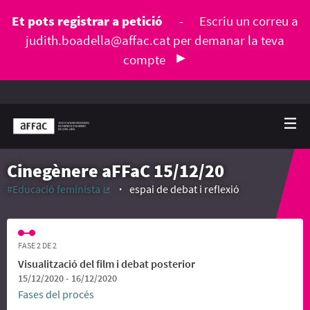
Et pots registrar a petició
-
Escriu un correu a
judith.boadella@affac.cat
per demanar la teva
compte
Cinegènere aFFaC 15/12/20
#Educació feminista
espai de debat i reflexió
(Enllaç extern)
FASE 2 DE 2
Visualització del film i debat posterior
15/12/2020 - 16/12/2020
Fases del procés