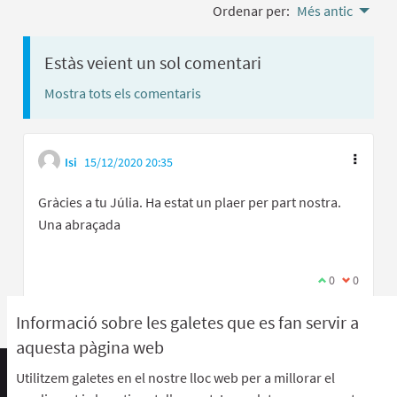
Ordenar per:
Més antic
Estàs veient un sol comentari
Mostra tots els comentaris
Isi
15/12/2020 20:35
Gràcies a tu Júlia. Ha estat un plaer per part nostra.
Una abraçada
Estic d'acord 
0
No estic 
0
Informació sobre les galetes que es fan servir a
aquesta pàgina web
Utilitzem galetes en el nostre lloc web per a millorar el
Termes d'ús i condicions