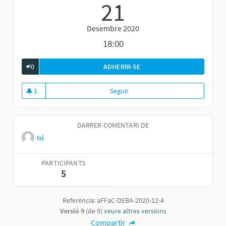
21
Desembre 2020
18:00
0
ADHERIR-SE
FÒRUM GENERAL DE DEBAT 
1
Seguir
Fòrum general de debat sobre el
1 seguidora
DARRER COMENTARI DE
Isi
PARTICIPANTS
5
Referència: aFFaC-DEBA-2020-12-4
Versió 9
(de 9)
veure altres versions
Compartir